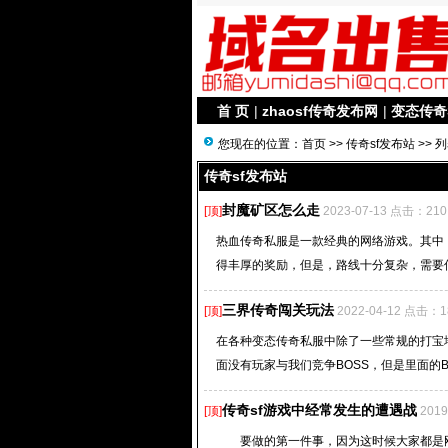
首 页
|
zhaosf传奇发布网
|
变态传奇
您现在的位置：
首页
>>
传奇sf发布站
>> 
传奇sf发布站
封魔矿区怎么走
[顶]
2023-07-13 点击：210
热血传奇私服是一款经典的网络游戏。其中
得丰厚的奖励，但是，路线十分复杂，需要仔
三界传奇闯关玩法
[顶]
2022-04-12 点击：1
在各种变态传奇私服中除了一些常规的打宝
面没有玩家与我们竞争BOSS，但是里面的B
传奇sf游戏中经常发生的遭遇战
[顶]
201
要做的第一件事，因为这时候大家都是刚