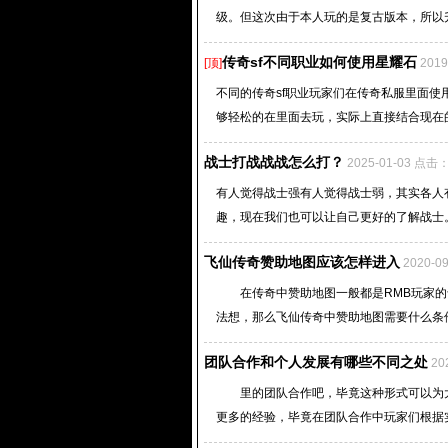
级。但这次由于本人玩的是复古版本，所以升
传奇sf不同职业如何使用星耀石
[顶]
201
不同的传奇sf职业玩家们在传奇私服里面
够轻松的在里面去玩，实际上直接结合现在的
战士打战战战怎么打？
2025-01-03 点击
有人觉得战士强有人觉得战士弱，其实各人
趣，现在我们也可以让自己更好的了解战士。
飞仙传奇赞助地图应该怎样进入
2020-0
在传奇中赞助地图一般都是RMB玩家的专
法想，那么飞仙传奇中赞助地图需要什么条件
团队合作和个人发展有哪些不同之处
20
里的团队合作吧，毕竟这种形式可以为大
更多的经验，毕竟在团队合作中玩家们根据实