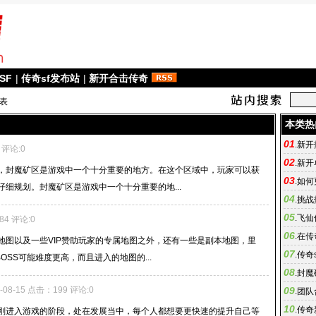
SF
|
传奇sf发布站
|
新开合击传奇
列表
本类热
01
.
新开
 评论:0
02
.
新开
，封魔矿区是游戏中一个十分重要的地方。在这个区域中，玩家可以获
03
.
如何
细规划。封魔矿区是游戏中一个十分重要的地...
04
.
挑战
05
.
飞仙
84 评论:0
06
.
在传
地图以及一些VIP赞助玩家的专属地图之外，还有一些是副本地图，里
07
.
传奇
OSS可能难度更高，而且进入的地图的...
08
.
封魔
9-08-15 点击：199 评论:0
09
.
团队
10
.
传奇
进入游戏的阶段，处在发展当中，每个人都想要更快速的提升自己等