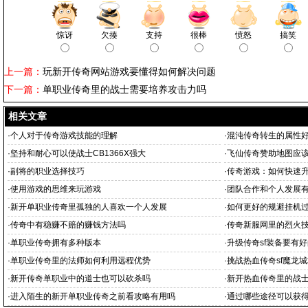
惊讶
欠揍
支持
很棒
愤怒
搞笑
上一篇：
玩新开传奇网站游戏要懂得如何解决问题
下一篇：
单职业传奇里的战士需要培养攻击力吗
相关文章
·
个人对于传奇游戏技能的理解
·
混沌传奇转生的属性
·
坚持和耐心可以使战士CB1366X强大
·
飞仙传奇赞助地图应
·
副将的职业选择技巧
·
传奇游戏：如何快速升
·
使用游戏的思维来玩游戏
·
团队合作和个人发展
·
新开单职业传奇里孤独的人喜欢一个人发展
·
如何更好的规避挂机
·
传奇中有稳赚不赔的赚钱方法吗
·
传奇新服网里的烈火
·
单职业传奇拥有多种版本
·
升级传奇sf装备要有
·
单职业传奇里的法师如何利用远程优势
·
挑战热血传奇sf魔龙
·
新开传奇单职业中的道士也可以砍杀吗
·
新开热血传奇里的战
·
进入陌生的新开单职业传奇之前看攻略有用吗
·
通过哪些途径可以获