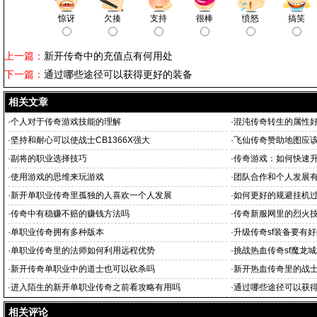
惊讶
欠揍
支持
很棒
愤怒
搞笑
上一篇：
新开传奇中的充值点有何用处
下一篇：
通过哪些途径可以获得更好的装备
相关文章
·
个人对于传奇游戏技能的理解
·
混沌传奇转生的属性
·
坚持和耐心可以使战士CB1366X强大
·
飞仙传奇赞助地图应
·
副将的职业选择技巧
·
传奇游戏：如何快速升
·
使用游戏的思维来玩游戏
·
团队合作和个人发展
·
新开单职业传奇里孤独的人喜欢一个人发展
·
如何更好的规避挂机
·
传奇中有稳赚不赔的赚钱方法吗
·
传奇新服网里的烈火
·
单职业传奇拥有多种版本
·
升级传奇sf装备要有
·
单职业传奇里的法师如何利用远程优势
·
挑战热血传奇sf魔龙
·
新开传奇单职业中的道士也可以砍杀吗
·
新开热血传奇里的战
·
进入陌生的新开单职业传奇之前看攻略有用吗
·
通过哪些途径可以获
相关评论