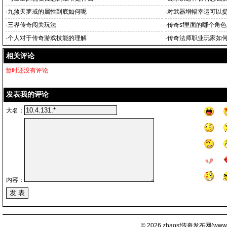
·
九煞天罗戒的属性到底如何呢
·
对武器增幅幸运可以
·
三界传奇闯关玩法
·
传奇sf里面的哪个角
·
个人对于传奇游戏技能的理解
·
传奇法师职业玩家如
相关评论
暂时还没有评论
发表我的评论
大名：
内容：
© 2026
zhaosf传奇发布网
(
www.