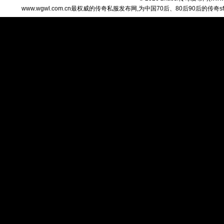
www.wgwl.com.cn最权威的传奇私服发布网,为中国70后、80后90后