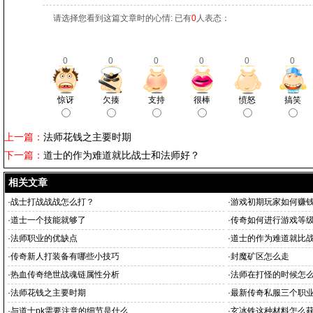
请选择您看到这篇文章时的心情: 已有
0
人表态：
0
0
0
0
0
0
惊讶
欠揍
支持
很棒
愤怒
搞笑
上一篇：
法师花钱之主要时期
下一篇：
道士的作为难道就比战士和法师好？
相关文章
·
战士打战战战怎么打？
·
游戏初期玩家如何赚
·
道士一个技能就够了
·
传奇如何进行游戏等
·
法师职业的优缺点
·
道士的作为难道就比
·
传奇新人打装备有哪些小技巧
·
封魔矿区怎么走
·
热血传奇绝世战魂链属性分析
·
法师在打怪的时候怎
·
法师花钱之主要时期
·
最新传奇私服三个职
·
与道士pk需要注意的细节是什么
·
玄冰铁这种材料怎么