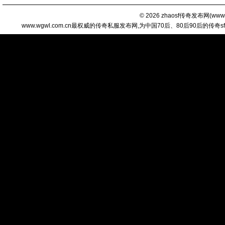
© 2026
zhaosf传奇发布网
(
www.
www.wgwl.com.cn最权威的传奇私服发布网,为中国70后、80后90后